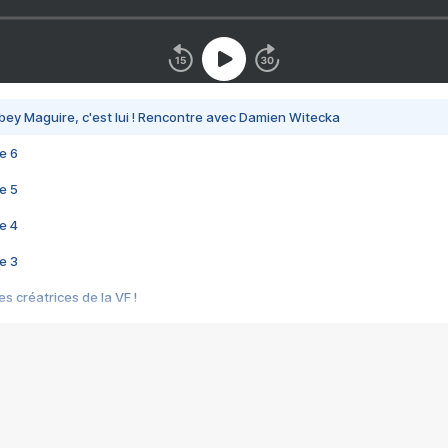
bey Maguire, c'est lui ! Rencontre avec Damien Witecka
e 6
e 5
e 4
e 3
s créatrices de la VF !
e 2
e 1
e Mektoub My Love arrive enfin ! Rencontre avec Shaïn Boumedine et Sal
i : après Toni en famille