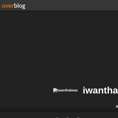
iwanth
A