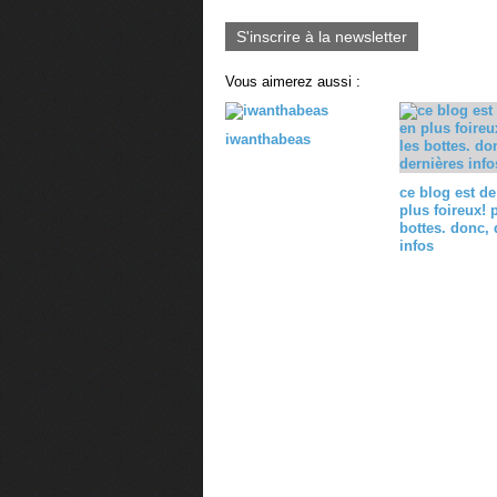
S'inscrire à la newsletter
Vous aimerez aussi :
iwanthabeas
ce blog est de
plus foireux! p
bottes. donc, 
infos