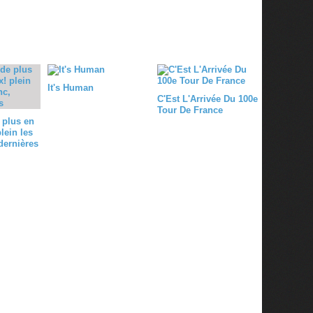
0
It's Human
C'Est L'Arrivée Du 100e
Tour De France
 plus en
lein les
dernières