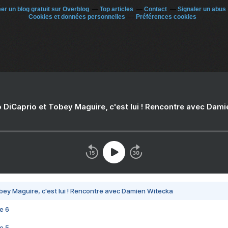
er un blog gratuit sur Overblog
Top articles
Contact
Signaler un abus
Cookies et données personnelles
Préférences cookies
 DiCaprio et Tobey Maguire, c'est lui ! Rencontre avec Dam
bey Maguire, c'est lui ! Rencontre avec Damien Witecka
e 6
e 5