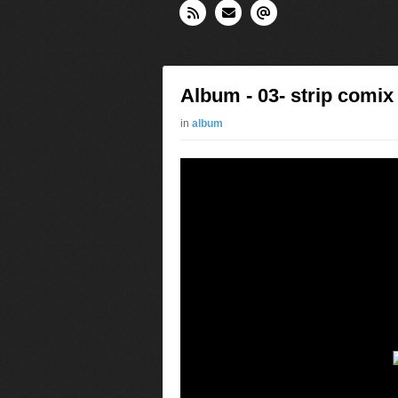
Album - 03- strip comix
in
album