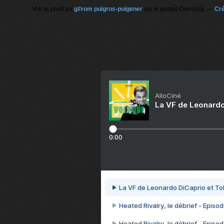
Voir le profil de
g#rom puigros-puigener
sur le portail Overblog
Cré
AlloCiné
La VF de Leonardo
0:00
La VF de Leonardo DiCaprio et To
Heated Rivalry, le débrief - Episod
Heated Rivalry, le débrief - Episod