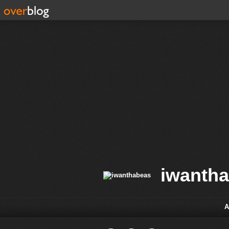
iwanth
A