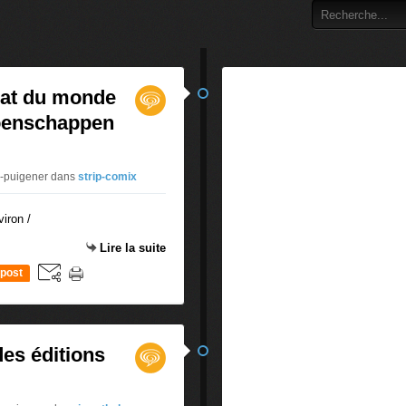
nat du monde
ioenschappen
s-puigener
dans
strip-comix
Lire la suite
post
es éditions