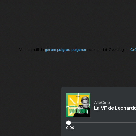
Voir le profil de
g#rom puigros-puigener
sur le portail Overblog
Cré
AlloCiné
La VF de Leonardo
0:00