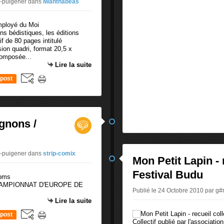
s-puigener
dans
iwanthabeas
ns bédistiques, les éditions
f de 80 pages intitulé
ion quadri, format 20,5 x
composée...
Lire la suite
post
gnons /
s-puigener
dans
strip-comix
Mon Petit Lapin - 
Festival Budu
 - CHAMPIONNAT D'EUROPE DE
Publié le 24 Octobre 2010 par g
Lire la suite
post
Collectif publié par l'associati