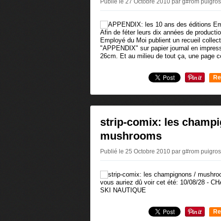
Publié le 27 Octobre 2010 par g#rom puigro
Afin de féter leurs dix années de productio
Employé du Moi publient un recueil collecti
"APPENDIX" sur papier journal en impress
26cm. Et au milieu de tout ça, une page 
Re
0
strip-comix: les champi
mushrooms
Publié le 25 Octobre 2010 par g#rom puigro
vous auriez dû voir cet été: 10/08/28
SKI NAUTIQUE
Re