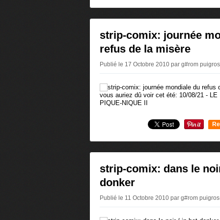
0
strip-comix: journée m
refus de la misère
Publié le 17 Octobre 2010 par g#rom puigro
vous auriez dû voir cet été: 10/08/21 -
PIQUE-NIQUE II
Re
0
strip-comix: dans le noir
donker
Publié le 11 Octobre 2010 par g#rom puigro