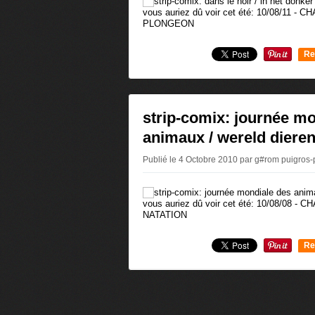
vous auriez dû voir cet été: 10/08/11
PLONGEON
Re
0
strip-comix: journée m
animaux / wereld diere
Publié le 4 Octobre 2010 par g#rom puigros
vous auriez dû voir cet été: 10/08/08
NATATION
Re
0