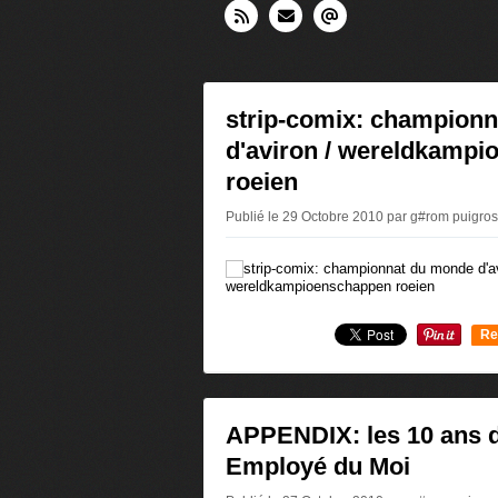
strip-comix: champion
d'aviron / wereldkamp
roeien
Publié le 29 Octobre 2010 par g#rom puigro
Re
0
APPENDIX: les 10 ans d
Employé du Moi