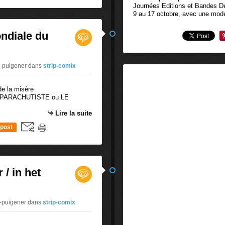
Journées Editions et Bandes D
9 au 17 octobre, avec une mode
ondiale du
s-puigener
dans
strip-comix
 LE PARACHUTISTE ou LE
Lire la suite
post
 / in het
s-puigener
dans
strip-comix