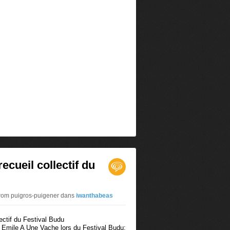
recueil collectif du
#rom puigros-puigener
dans
iwanthabeas
on Emile A Une Vache lors du Festival Budu: