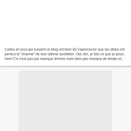
Celles et ceux qui suivent ce blog ont bien dû s'apercevoir que les strips ont
perdus le "charme" de leur rythme quotidien. Oui, bin, je fais ce que je peux,
hein! Ce n'est pas par manque d'envie mais bien par manque de temps et
d'espace de travail. Mais...