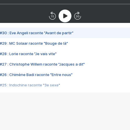
#30 : Eve Angeli raconte "Avant de partir"
#29 : MC Solaar raconte "Bouge de là"
28 : Lorie raconte "Je vais vite"
#27 : Christophe Willem raconte "Jacques a dit"
#26 : Chimène Badi raconte "Entre nous"
#25 : Indochine raconte "3e sexe"
#24 : Zaho raconte "C'est chelou"
#23 : Patrick Bruel raconte "Au café des délices"
#22 : Kyo raconte "Le chemin"
#21 : Nolwenn Leroy raconte "Cassé"