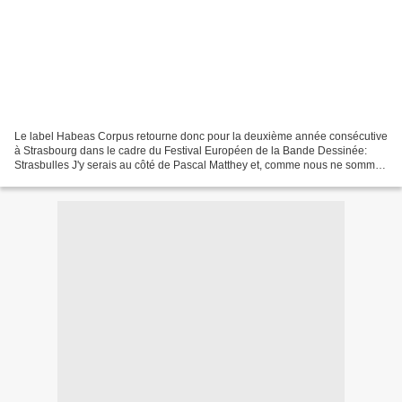
Le label Habeas Corpus retourne donc pour la deuxième année consécutive
à Strasbourg dans le cadre du Festival Européen de la Bande Dessinée:
Strasbulles J'y serais au côté de Pascal Matthey et, comme nous ne sommes
pas chiches, nous présenterons aussi...