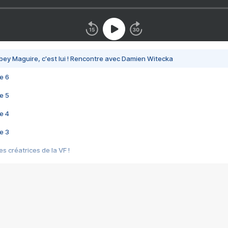
bey Maguire, c'est lui ! Rencontre avec Damien Witecka
e 6
e 5
e 4
e 3
s créatrices de la VF !
e 2
e 1
e Mektoub My Love arrive enfin ! Rencontre avec Shaïn Boumedine et Sal
i : après Toni en famille