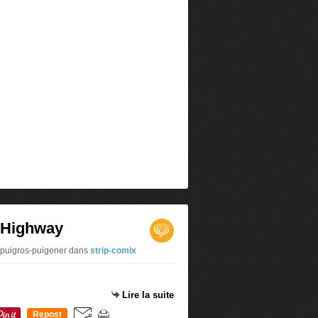
e Highway
 puigros-puigener
dans
strip-comix
Lire la suite
Repost