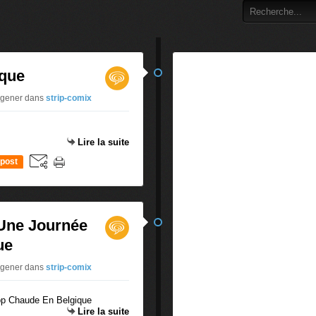
ique
uigener
dans
strip-comix
Lire la suite
post
 Une Journée
ue
uigener
dans
strip-comix
Lire la suite