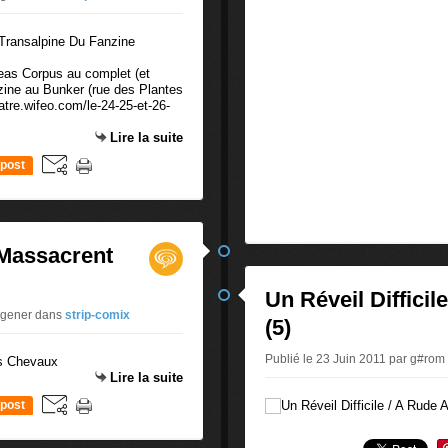
eas Corpus au complet (et
nzine au Bunker (rue des Plantes
atre.wifeo.com/le-24-25-et-26-
Lire la suite
post
 Massacrent
Un Réveil Diffici
uigener
dans
strip-comix
(5)
Publié le 23 Juin 2011 par g#rom
Lire la suite
post