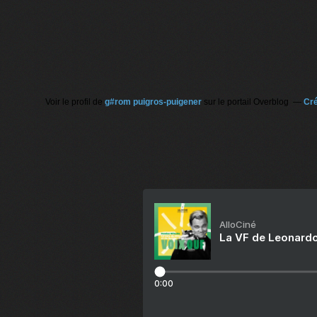
Voir le profil de
g#rom puigros-puigener
sur le portail Overblog
Cré
AlloCiné
La VF de Leonardo
0:00