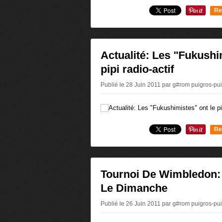
Re
0
Actualité: Les "Fukushi
pipi radio-actif
Publié le 28 Juin 2011 par g#rom puigros-p
Re
0
Tournoi De Wimbledon:
Le Dimanche
Publié le 26 Juin 2011 par g#rom puigros-p