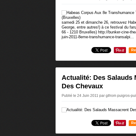
samedi 25 et dimanche 26, retrouvez Hab
George, entre autres!) à ce festival du fa
66 - 1210 Bruxelles) http://bunker-cine-the
juin-2011-8eme-transhumance-transalpi...
Re
0
Actualité: Des Salauds
Des Chevaux
Publié le 24 Juin 2011 par g#rom puigros-p
Re
0