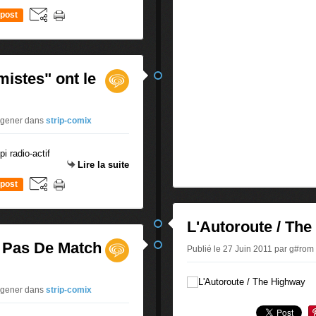
post
mistes" ont le
uigener
dans
strip-comix
Lire la suite
post
L'Autoroute / Th
 Pas De Match
Publié le 27 Juin 2011 par g#rom
uigener
dans
strip-comix