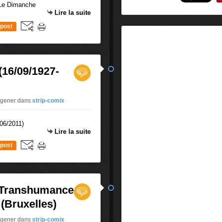
Lire la suite
post
16/09/1927-
uigener
dans
strip-comix
Lire la suite
post
 Transhumance
(Bruxelles)
uigener
dans
strip-comix