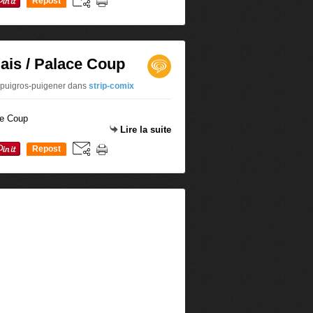
Repost
0
ais / Palace Coup
 puigros-puigener
dans
strip-comix
Lire la suite
Repost
0