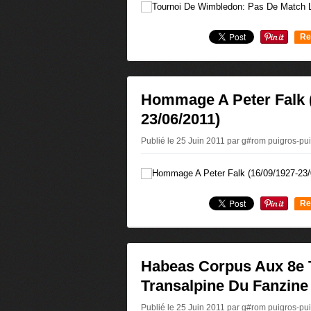
Re
0
Hommage A Peter Falk (
23/06/2011)
Publié le 25 Juin 2011 par g#rom puigros-p
Re
0
Habeas Corpus Aux 8e
Transalpine Du Fanzine 
Publié le 25 Juin 2011 par g#rom puigros-p