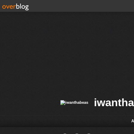
iwanth
A