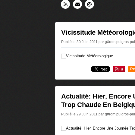
Vicissitude Météorolog
Publié le 30 Juin 2011 par g#rom puigros-p
Re
0
Actualité: Hier, Encore
Trop Chaude En Belgiq
Publié le 29 Juin 2011 par g#rom puigros-p